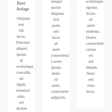
semper
scelerisque
Ihrer
auctor
egestas
Anlage
aliquam.
lectus
Aliquam
Sed
sit
non
porta
amet
elit
sed
molestie.
lacus.
lacus
Donec
Praesent
sit
consectetur
aliquet,
amet
cursus
ipsum
consectetur.
est
id
Lorem
sed
scelerisque
ipsum
blandit.
convallis,
dolor
Nunc
mi
sit
sed
ligula
amet,
risus
euismod
consectetur
lacus.
odio,
adipiscin.
vel
dictum