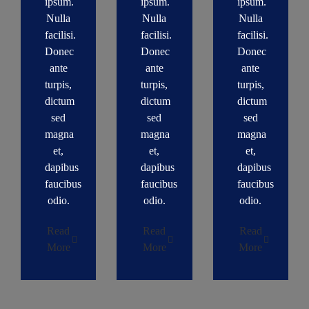
ipsum.
ipsum.
ipsum.
Nulla
Nulla
Nulla
facilisi.
facilisi.
facilisi.
Donec
Donec
Donec
ante
ante
ante
turpis,
turpis,
turpis,
dictum
dictum
dictum
sed
sed
sed
magna
magna
magna
et,
et,
et,
dapibus
dapibus
dapibus
faucibus
faucibus
faucibus
odio.
odio.
odio.
Read
Read
Read
More
More
More