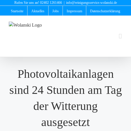
Zum
Rufen Sie uns an! 02402 1261466
|
info@reinigungsservice-wolanski.de
Inhalt
Startseite
Aktuelles
Jobs
Impressum
Datenschutzerklärung
springen
Photovoltaikanlagen
sind 24 Stunden am Tag
der Witterung
ausgesetzt