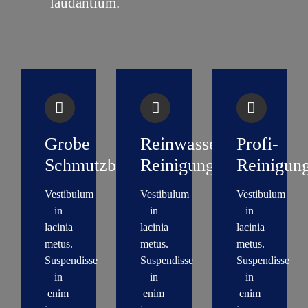
laudantium.
Grobe
Reinwasser-
Profi-
Schmutzbeseitigung
Reinigung
Reinigun
Vestibulum
Vestibulum
Vestibulum
in
in
in
lacinia
lacinia
lacinia
metus.
metus.
metus.
Suspendisse
Suspendisse
Suspendisse
in
in
in
enim
enim
enim