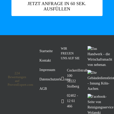
JETZT ANFRAGE IN 60 SEK.
AUSFÜLLEN
WIR
Startseite
FREUEN
UNS AUF SIE
Kontakt
Impressum
Cockerillstraße
224
100
Bewertungen
Datenschutzerklärung
52222
auf
Reinigungsservice
ProvenExpert.com
Stolberg
AGB
02402 -
Wolanski
12 61
466