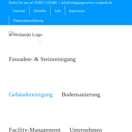
Zum
Rufen Sie uns an! 02402 1261466
|
info@reinigungsservice-wolanski.de
Inhalt
Startseite
Aktuelles
Jobs
Impressum
springen
Datenschutzerklärung
Fassaden- & Steinreinigung
Gebäudereinigung
Bodensanierung
Facility-Management
Unternehmen