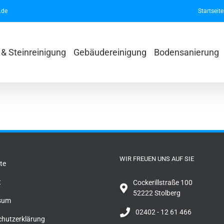
.de
Startseite
& Steinreinigung
Gebäudereinigung
Bodensanierung
WIR FREUEN UNS AUF SIE
te
t
Cockerillstraße 100
52222 Stolberg
sum
02402 - 12 61 466
hutzerklärung